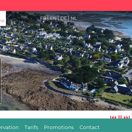
FR
EN
DE
NL
he
⏮
⏸
⏭
rvation
Tarifs
Promotions
Contact