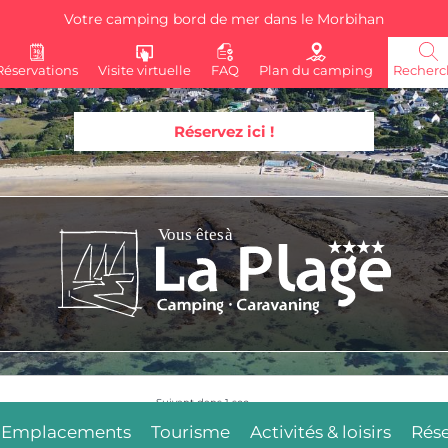
Votre camping bord de mer dans le Morbihan
Réservations
Visite virtuelle
FAQ
Plan du camping
Recherc
Réservez ici !
Suivant dans
5
sec.
Emplacements
Tourisme
Activités & loisirs
Rése