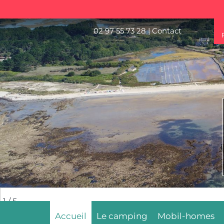
02 97 55 73 28
|
Contact
2
/ 5
Accueil
Le camping
Mobil-homes