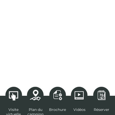
Visite
Plan du
Brochure
Vidéos
Réserver
virtuelle
camping