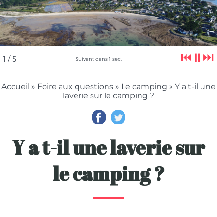
⏮
⏸
⏭
1
/ 5
Suivant dans
1
sec.
Accueil
»
Foire aux questions
»
Le camping
» Y a t-il une
laverie sur le camping ?
Y a t-il une laverie sur
le camping ?