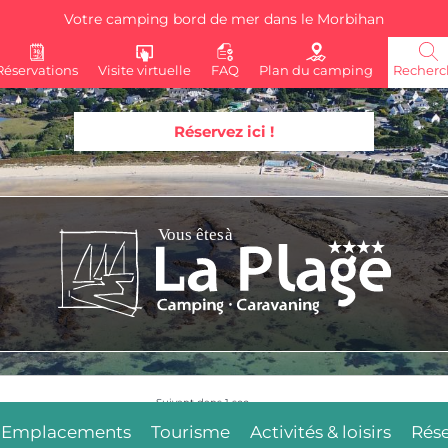
Votre camping bord de mer dans le Morbihan
Réservations
Visite virtuelle
FAQ
Plan du camping
Recherc
Réservez ici !
Suivant dans
5
sec.
Emplacements
Tourisme
Activités & loisirs
Rése