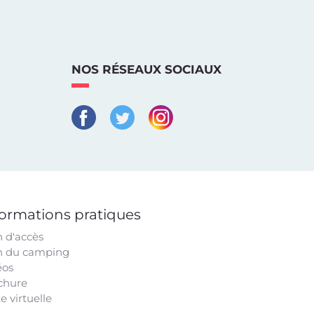
NOS RÉSEAUX SOCIAUX
formations pratiques
n d'accès
n du camping
éos
chure
te virtuelle