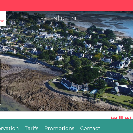
FR
EN
DE
NL
he
⏮
⏸
⏭
rvation
Tarifs
Promotions
Contact