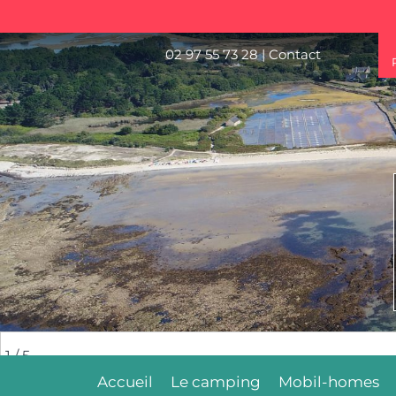
02 97 55 73 28
|
Contact
2
/ 5
Accueil
Le camping
Mobil-homes