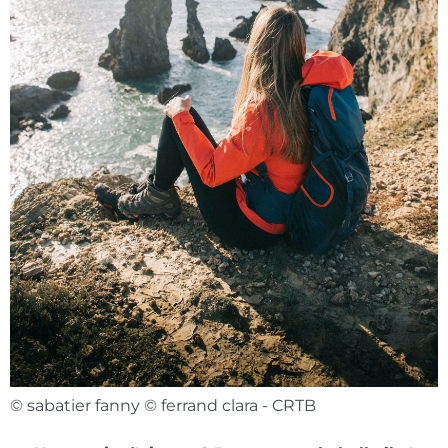
© sabatier fanny © ferrand clara - CRTB