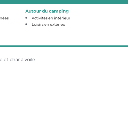
Autour du camping
nnées
Activités en intérieur
Loisirs en extérieur
te et char à voile