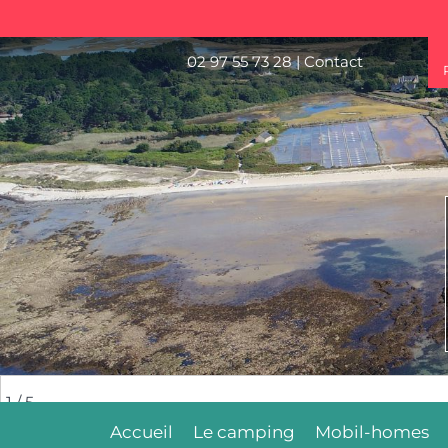
02 97 55 73 28
|
Contact
2
/ 5
Accueil
Le camping
Mobil-homes