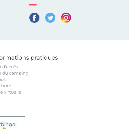
formations pratiques
n d'accès
n du camping
éos
chure
te virtuelle