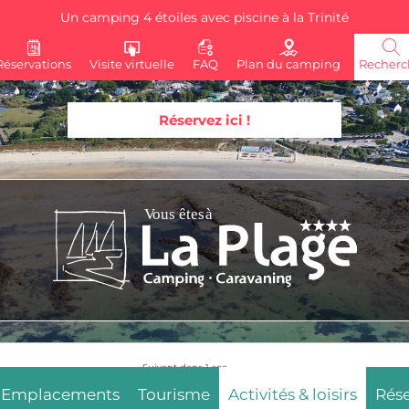
Un camping 4 étoiles avec piscine à la Trinité
Réservations
Visite virtuelle
FAQ
Plan du camping
Recherc
Réservez ici !
Suivant dans
4
sec.
Emplacements
Tourisme
Activités & loisirs
Rése