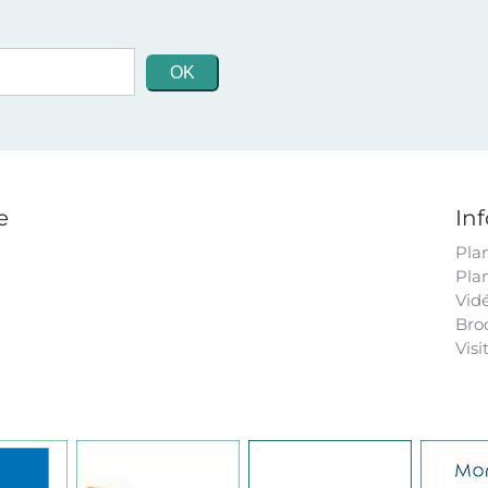
e
In
Pla
Pla
Vid
Bro
Visi