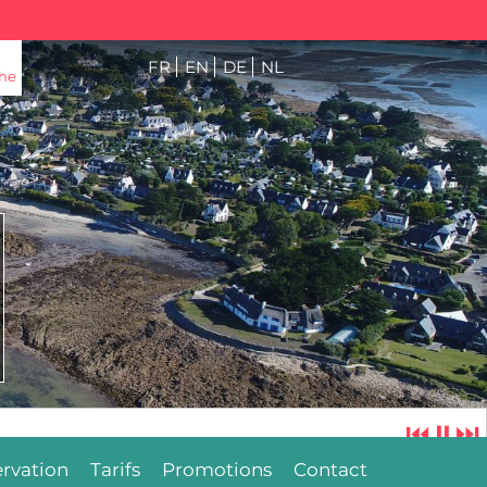
FR
EN
DE
NL
he
⏮
⏸
⏭
rvation
Tarifs
Promotions
Contact