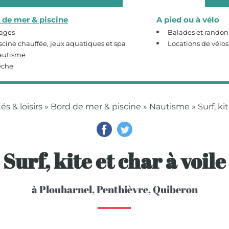
 de mer & piscine
A pied ou à vélo
ages
Balades et rando
scine chauffée, jeux aquatiques et spa
Locations de vélos
autisme
êche
és & loisirs
»
Bord de mer & piscine
»
Nautisme
» Surf, ki
Surf, kite et char à voile
à Plouharnel, Penthièvre, Quiberon