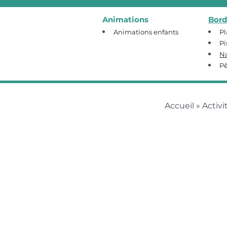
Animations
Bord
Animations enfants
Pl
Pi
N
P
Accueil
»
Activit