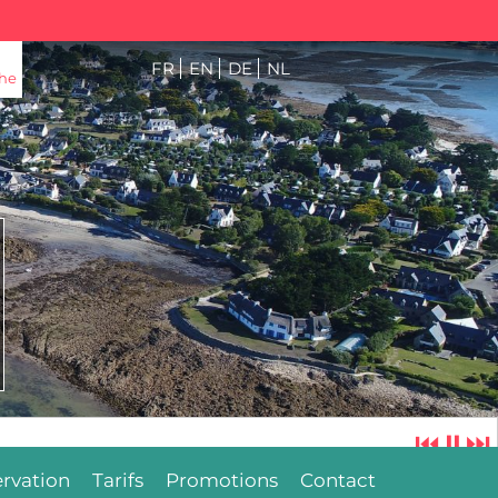
FR
EN
DE
NL
he
⏮
⏸
⏭
rvation
Tarifs
Promotions
Contact