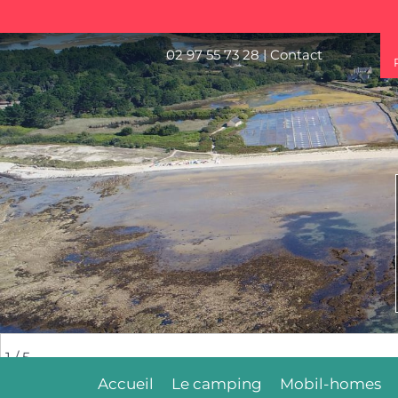
02 97 55 73 28
|
Contact
2
/ 5
Accueil
Le camping
Mobil-homes