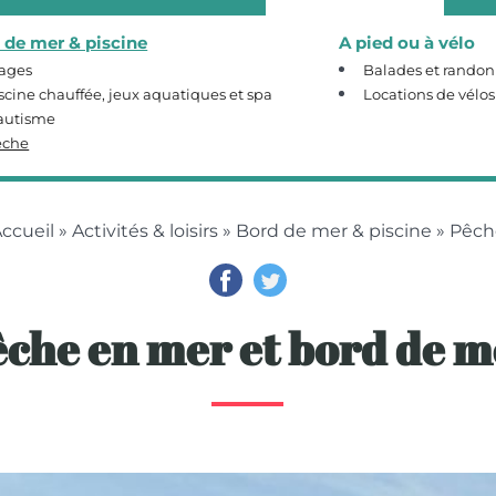
 de mer & piscine
A pied ou à vélo
ages
Balades et rando
scine chauffée, jeux aquatiques et spa
Locations de vélos
autisme
êche
ccueil
»
Activités & loisirs
»
Bord de mer & piscine
» Pêch
êche en mer et bord de m