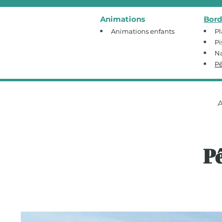
Animations
Bord
Animations enfants
Pl
Pi
N
P
A
P