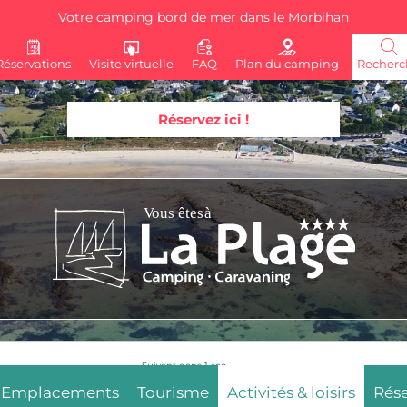
Votre camping bord de mer dans le Morbihan
Réservations
Visite virtuelle
FAQ
Plan du camping
Recherc
Réservez ici !
Suivant dans
3
sec.
Emplacements
Tourisme
Activités & loisirs
Rése