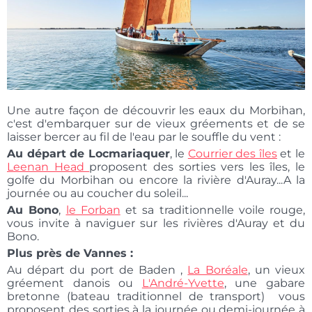
Une autre façon de découvrir les eaux du Morbihan,
c'est d'embarquer sur de vieux gréements et de se
laisser bercer au fil de l'eau par le souffle du vent :
Au départ de Locmariaquer
, le
Courrier des îles
et le
Leenan Head
proposent des sorties vers les îles, le
golfe du Morbihan ou encore la rivière d'Auray...A la
journée ou au coucher du soleil...
Au Bono
,
le Forban
et sa traditionnelle voile rouge,
vous invite à naviguer sur les rivières d'Auray et du
Bono.
Plus près de Vannes :
Au départ du port de Baden ,
La Boréale
, un vieux
gréement danois ou
L'André-Yvette
, une gabare
bretonne (bateau traditionnel de transport) vous
proposent des sorties à la journée ou demi-journée à