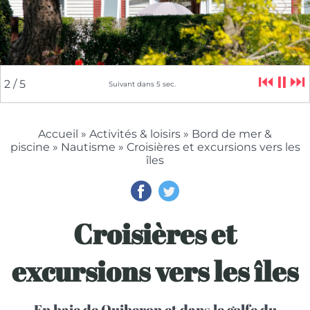
⏮
⏸
⏭
2
/ 5
Suivant dans
5
sec.
Accueil
»
Activités & loisirs
»
Bord de mer &
piscine
»
Nautisme
» Croisières et excursions vers les
îles
Croisières et
excursions vers les îles
En baie de Quiberon et dans le golfe du