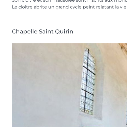
Son cloître et son mausolée sont inscrits aux mon
Le cloître abrite un grand cycle peint relatant la vi
Chapelle Saint Quirin