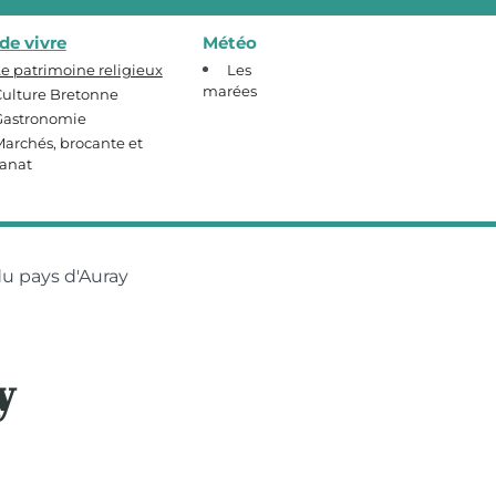
 de vivre
Météo
e patrimoine religieux
Les
marées
ulture Bretonne
Gastronomie
archés, brocante et
sanat
u pays d'Auray
y