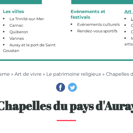
Les villes
Evènements et
Art
festivals
La Trinité-sur-Mer
L
Evènements culturels
Carnac
C
Rendez-vous sportifs
Quiberon
Vannes
M
arti
Auray et le port de Saint
Goustan
isme
»
Art de vivre
»
Le patrimoine religieux
» Chapelles d
Chapelles du pays d'Aura