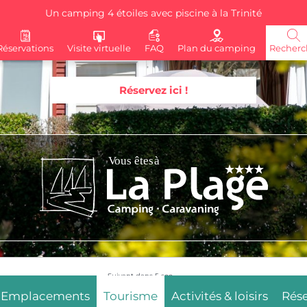
Un camping 4 étoiles avec piscine à la Trinité
Réservations
Visite virtuelle
FAQ
Plan du camping
Recherc
Réservez ici !
Suivant dans
3
sec.
Emplacements
Tourisme
Activités & loisirs
Rése