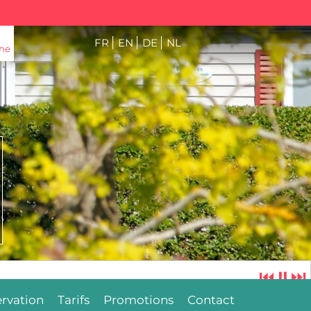
FR
EN
DE
NL
he
⏮
⏸
⏭
rvation
Tarifs
Promotions
Contact