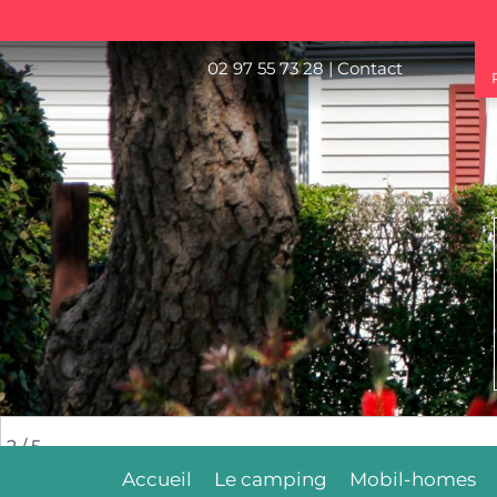
02 97 55 73 28
|
Contact
2
/ 5
Accueil
Le camping
Mobil-homes