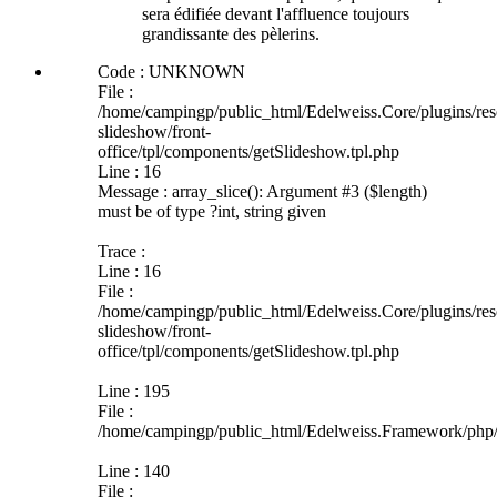
sera édifiée devant l'affluence toujours
grandissante des pèlerins.
Code : UNKNOWN
File :
/home/campingp/public_html/Edelweiss.Core/plugins/res
slideshow/front-
office/tpl/components/getSlideshow.tpl.php
Line : 16
Message : array_slice(): Argument #3 ($length)
must be of type ?int, string given
Trace :
Line : 16
File :
/home/campingp/public_html/Edelweiss.Core/plugins/res
slideshow/front-
office/tpl/components/getSlideshow.tpl.php
Line : 195
File :
/home/campingp/public_html/Edelweiss.Framework/php/
Line : 140
File :