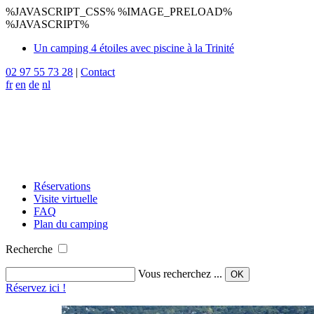
%JAVASCRIPT_CSS% %IMAGE_PRELOAD%
%JAVASCRIPT%
Un camping 4 étoiles avec piscine à la Trinité
02 97 55 73 28
|
Contact
fr
en
de
nl
Réservations
Visite virtuelle
FAQ
Plan du camping
Recherche
Vous recherchez ...
Réservez ici !